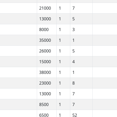
21000
1
7
13000
1
5
8000
1
3
35000
1
1
26000
1
5
15000
1
4
38000
1
1
23000
1
8
13000
1
7
8500
1
7
6500
1
52