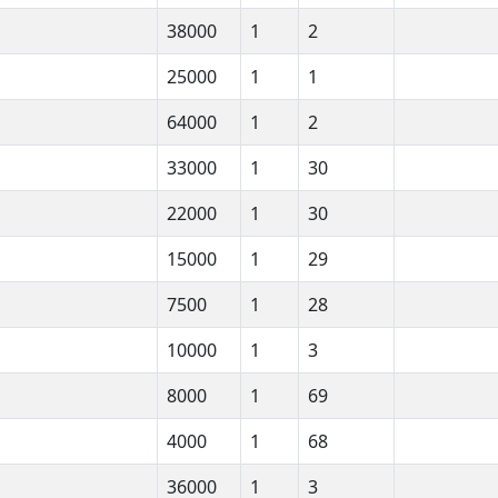
38000
1
2
25000
1
1
64000
1
2
33000
1
30
22000
1
30
15000
1
29
7500
1
28
10000
1
3
8000
1
69
4000
1
68
36000
1
3