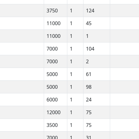
3750
1
124
11000
1
45
11000
1
1
7000
1
104
7000
1
2
5000
1
61
5000
1
98
6000
1
24
12000
1
75
3500
1
75
7000
1
31