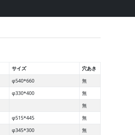
サイズ
穴あき
φ540*660
無
φ330*400
無
無
φ515*445
無
φ345*300
無