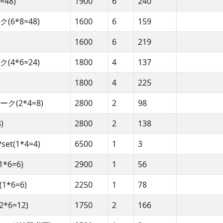
48)
1900
6
240
6*8=48)
1600
6
159
1600
6
219
4*6=24)
1800
4
137
1800
4
225
(2*4=8)
2800
2
98
)
2800
2
138
(1*4=4)
6500
1
3
6=6)
2900
1
56
*6=6)
2250
1
78
6=12)
1750
2
166