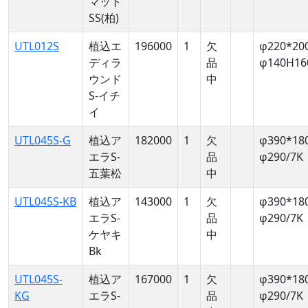
マット
SS(柏)
UTL012S
植込エ
196000
1
欠
φ220*20
ディラ
品
φ140H16
ウンド
中
S-イチ
イ
UTL045S-G
植込ア
182000
1
欠
φ390*18
エラS-
品
φ290/7K
五葉松
中
UTL045S-KB
植込ア
143000
1
欠
φ390*18
エラS-
品
φ290/7K
ケヤキ
中
Bk
UTL045S-
植込ア
167000
1
欠
φ390*18
KG
エラS-
品
φ290/7K