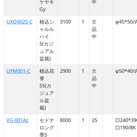
ケヤキ
中
Gy
UXQ002S-C
植込シ
3100
1
欠
φ45*50/
ャルル
品
ハイ
中
S(カジ
ュアル
盆栽)
UYM001-C
植込花
2900
1
欠
φ50*40/
脊
品
SS(カ
中
ジュア
ル盆
栽)
VG-001Az
セドナ
8000
1
25
□240*39
ロング
□190/8K
墨S