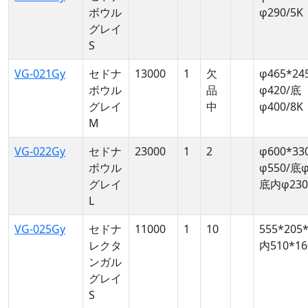
ボウル
φ290/5K
グレイ
S
VG-021Gy
セドナ
13000
1
欠
φ465*24
ボウル
品
φ420/底
グレイ
中
φ400/8K
M
VG-022Gy
セドナ
23000
1
2
φ600*33
ボウル
φ550/底φ
グレイ
底内φ230
L
VG-025Gy
セドナ
11000
1
10
555*205*
レクタ
内510*16
ンガル
グレイ
S