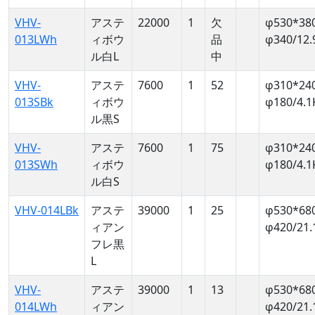
VHV-
アステ
22000
1
欠
φ530*38
013LWh
ィボウ
品
φ340/12.
ル白L
中
VHV-
アステ
7600
1
52
φ310*24
013SBk
ィボウ
φ180/4.1
ル黒S
VHV-
アステ
7600
1
75
φ310*24
013SWh
ィボウ
φ180/4.1
ル白S
VHV-014LBk
アステ
39000
1
25
φ530*68
ィアン
φ420/21.
フレ黒
L
VHV-
アステ
39000
1
13
φ530*68
014LWh
ィアン
φ420/21.