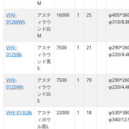
M
VHV-
アステ
16000
1
25
φ405*36
012MWh
ィラウ
φ310/8.8
ンド白
M
VHV-
アステ
7500
1
21
φ290*26
012SBk
ィラウ
φ220/4.4
ンド黒
S
VHV-
アステ
7500
1
79
φ290*26
012SWh
ィラウ
φ220/4.4
ンド白
S
VHV-013LBk
アステ
22000
1
18
φ530*38
ィボウ
φ340/12.
ル黒L