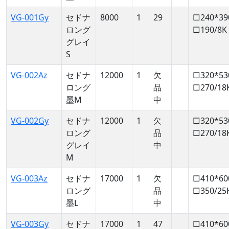
VG-001Gy
セドナ
8000
1
29
□240*39
ロング
□190/8K
グレイ
S
VG-002Az
セドナ
12000
1
欠
□320*53
ロング
品
□270/18
墨M
中
VG-002Gy
セドナ
12000
1
欠
□320*53
ロング
品
□270/18
グレイ
中
M
VG-003Az
セドナ
17000
1
欠
□410*60
ロング
品
□350/25
墨L
中
VG-003Gy
セドナ
17000
1
47
□410*60