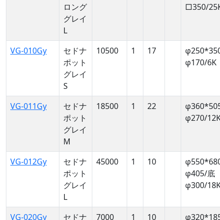
ロング
□350/25
グレイ
L
VG-010Gy
セドナ
10500
1
17
φ250*35
ポット
φ170/6K
グレイ
S
VG-011Gy
セドナ
18500
1
22
φ360*50
ポット
φ270/12
グレイ
M
VG-012Gy
セドナ
45000
1
10
φ550*68
ポット
φ405/底
グレイ
φ300/18
L
VG-020Gy
セドナ
7000
1
10
φ320*18