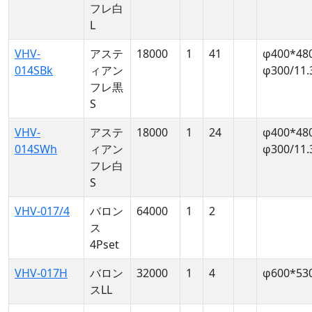
フレ白
L
VHV-
アステ
18000
1
41
φ400*48
014SBk
ィアン
φ300/11.
フレ黒
S
VHV-
アステ
18000
1
24
φ400*48
014SWh
ィアン
φ300/11.
フレ白
S
VHV-017/4
バロン
64000
1
2
ス
4Pset
VHV-017H
バロン
32000
1
4
φ600*53
スLL