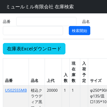
ミュールミル有限会社 在庫検索
品番
品名
検索開始
在庫表Excelダウンロード
現
入
在
荷
入
庫
予
品番
品名
上代
数
数
定
サイズ
US025SSMB
植込ク
20000
1
1
φ250*90
ラウデ
φ135/皿
ィア黒
□135*10