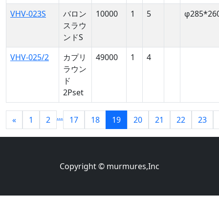
VHV-023S
バロン
10000
1
5
φ285*26
スラウ
ンドS
VHV-025/2
カプリ
49000
1
4
ラウン
ド
2Pset
…
«
1
2
17
18
19
20
21
22
23
Copyright © murmures,Inc