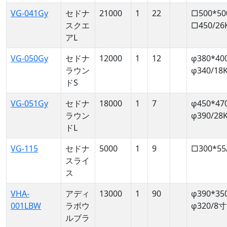
VG-041Gy
セドナ
21000
1
22
□500*50
スクエ
□450/26
アL
VG-050Gy
セドナ
12000
1
12
φ380*40
ラウン
φ340/18
ドS
VG-051Gy
セドナ
18000
1
7
φ450*47
ラウン
φ390/28
ドL
VG-115
セドナ
5000
1
9
□300*55
スライ
ス
VHA-
アディ
13000
1
90
φ390*35
001LBW
ラボウ
φ320/8寸
ルブラ