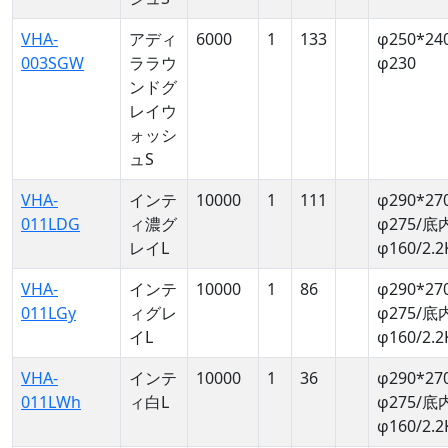
VHA-
アディ
6000
1
133
φ250*24
003SGW
ララウ
φ230
ンドグ
レイウ
ォッシ
ュS
VHA-
インテ
10000
1
111
φ290*27
011LDG
ィ濃グ
φ275/底
レイL
φ160/2.2
VHA-
インテ
10000
1
86
φ290*27
011LGy
ィグレ
φ275/底
イL
φ160/2.2
VHA-
インテ
10000
1
36
φ290*27
011LWh
ィ白L
φ275/底
φ160/2.2