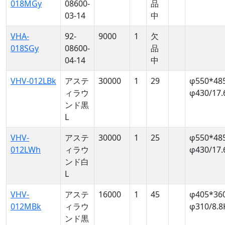
018MGy
08600-
品
03-14
中
VHA-
92-
9000
1
欠
018SGy
08600-
品
04-14
中
VHV-012LBk
アステ
30000
1
29
φ550*48
ィラウ
φ430/17.
ンド黒
L
VHV-
アステ
30000
1
25
φ550*48
012LWh
ィラウ
φ430/17.
ンド白
L
VHV-
アステ
16000
1
45
φ405*36
012MBk
ィラウ
φ310/8.8
ンド黒