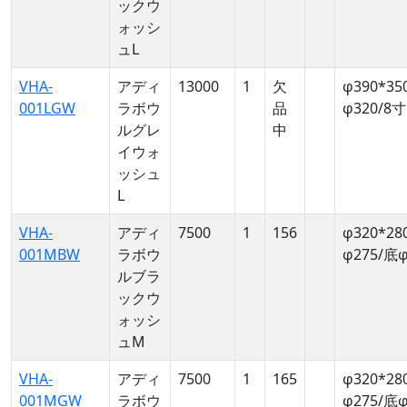
ックウ
ォッシ
ュL
VHA-
アディ
13000
1
欠
φ390*35
001LGW
ラボウ
品
φ320/8寸
ルグレ
中
イウォ
ッシュ
L
VHA-
アディ
7500
1
156
φ320*28
001MBW
ラボウ
φ275/底φ
ルブラ
ックウ
ォッシ
ュM
VHA-
アディ
7500
1
165
φ320*28
001MGW
ラボウ
φ275/底φ