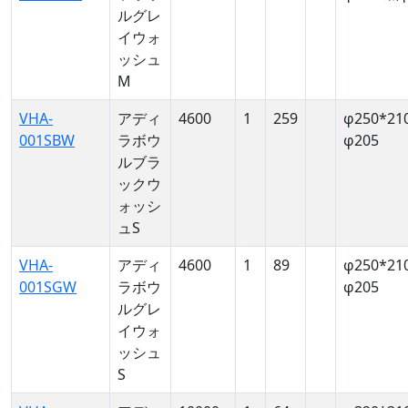
ルグレ
イウォ
ッシュ
M
VHA-
アディ
4600
1
259
φ250*21
001SBW
ラボウ
φ205
ルブラ
ックウ
ォッシ
ュS
VHA-
アディ
4600
1
89
φ250*21
001SGW
ラボウ
φ205
ルグレ
イウォ
ッシュ
S